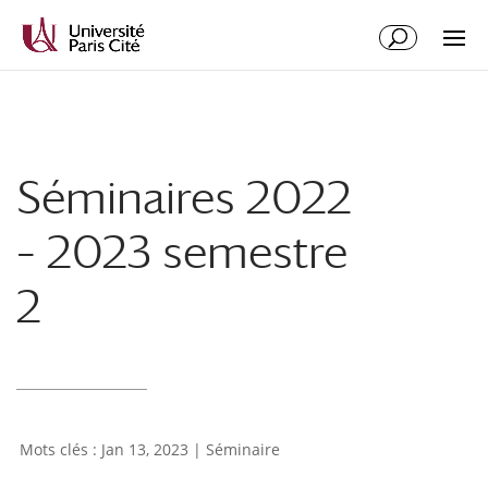
Aller
Aller
au
à
contenu
la
principal
navigation
Séminaires 2022
– 2023 semestre
2
Jan 13, 2023
|
Séminaire