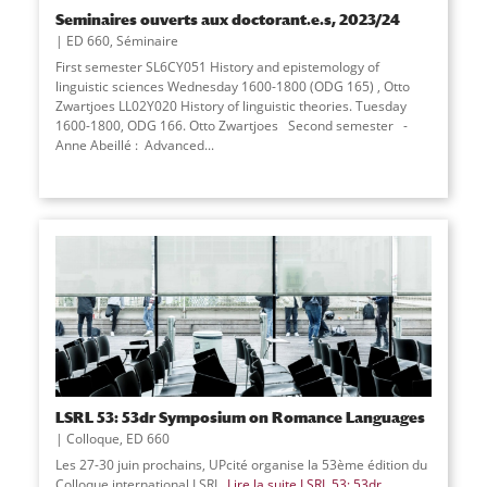
Seminaires ouverts aux doctorant.e.s, 2023/24
ED 660
,
Séminaire
First semester SL6CY051 History and epistemology of
linguistic sciences Wednesday 1600-1800 (ODG 165) , Otto
Zwartjoes LL02Y020 History of linguistic theories. Tuesday
1600-1800, ODG 166. Otto Zwartjoes Second semester -
Anne Abeillé : Advanced...
LSRL 53: 53dr Symposium on Romance Languages
Colloque
,
ED 660
Les 27-30 juin prochains, UPcité organise la 53ème édition du
Colloque international LSRL.
Lire la suite
LSRL 53: 53dr