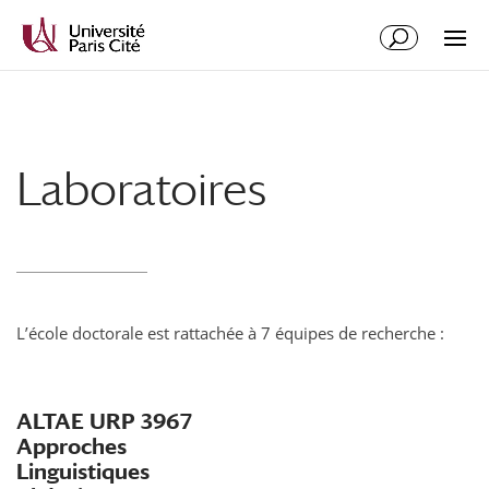
Aller
Aller
au
à
contenu
la
principal
navigation
Laboratoires
L’école doctorale est rattachée à 7 équipes de recherche :
ALTAE URP 3967
Approches
Linguistiques