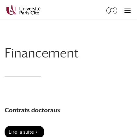
Aller
Aller
au
à
contenu
la
principal
navigation
Financement
Contrats doctoraux
Lire la suite