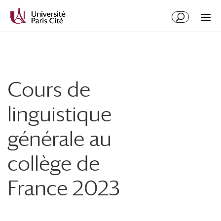
Aller
Aller
au
à
contenu
la
principal
navigation
Cours de
linguistique
générale au
collège de
France 2023