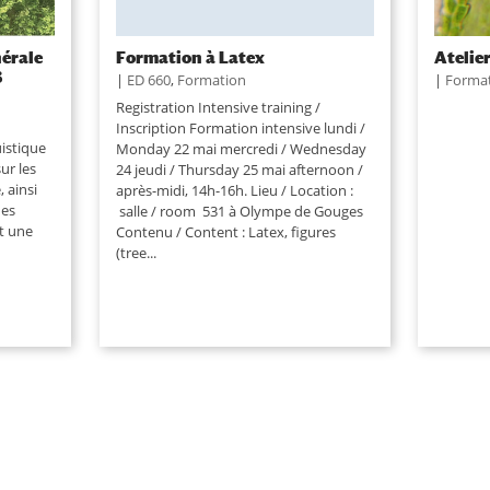
nérale
Formation à Latex
Atelier
3
|
ED 660
,
Formation
|
Forma
Registration Intensive training /
Inscription Formation intensive lundi /
uistique
Monday 22 mai mercredi / Wednesday
ur les
24 jeudi / Thursday 25 mai afternoon /
 ainsi
après-midi, 14h-16h. Lieu / Location :
des
salle / room 531 à Olympe de Gouges
nt une
Contenu / Content : Latex, figures
(tree...