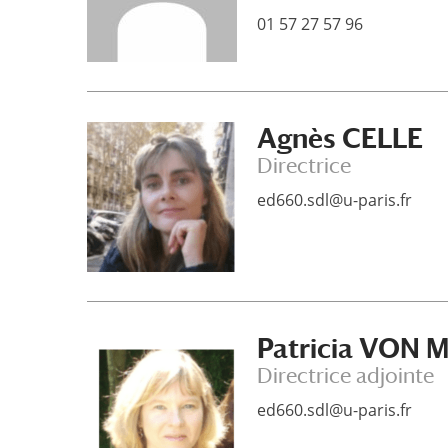
01 57 27 57 96
Agnès CELLE
Directrice
ed660.sdl@u-paris.fr
Patricia VO
Directrice adjointe
ed660.sdl@u-paris.fr