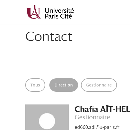
Aller
Aller
au
à
contenu
la
principal
navigation
Contact
Tous
Direction
Gestionnaire
Chafia AÏT-HE
Gestionnaire
ed660.sdl@u-paris.fr